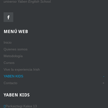
universo Yaben English School.
MENÚ
WEB
Inicio
Quienes somos
Metodología
Cursos
Vive la experiencia Irish
YABEN KIDS
Contacto
YABEN
KIDS
Perkaiztegi Kalea 13